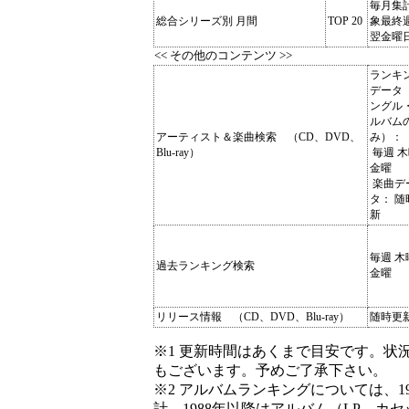
毎月集
総合シリーズ別 月間
TOP 20
象最終
翌金曜
<< その他のコンテンツ >>
ランキ
データ
ングル
ルバム
アーティスト＆楽曲検索 （CD、DVD、
み）：
Blu-ray）
毎週 木
金曜
楽曲デ
タ： 随
新
毎週 木
過去ランキング検索
金曜
リリース情報 （CD、DVD、Blu-ray）
随時更
※1 更新時間はあくまで目安です。状
もございます。予めご了承下さい。
※2 アルバムランキングについては、198
計、1988年以降はアルバム（LP、カ