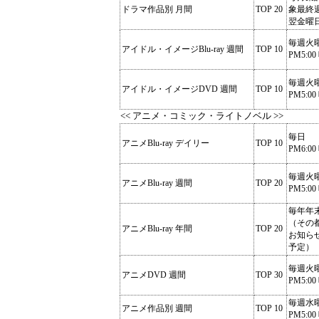
ドラマ作品別 月間
TOP 20
象最終
翌金曜
毎週火
アイドル・イメージBlu-ray 週間
TOP 10
PM5:00
毎週火
アイドル・イメージDVD 週間
TOP 10
PM5:00
<< アニメ・コミック・ライトノベル >>
毎日
アニメBlu-ray デイリー
TOP 10
PM6:00
毎週火
アニメBlu-ray 週間
TOP 20
PM5:00
毎年年
（その
アニメBlu-ray 年間
TOP 20
お知ら
予定）
毎週火
アニメDVD 週間
TOP 30
PM5:00
毎週水
アニメ作品別 週間
TOP 10
PM5:00