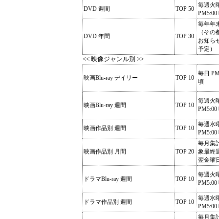
毎週火
DVD 週間
TOP 50
PM5:00
毎年年
（その
DVD 年間
TOP 30
お知ら
予定）
<< 映像ジャンル別 >>
毎日 PM
映画Blu-ray デイリー
TOP 10
頃
毎週火
映画Blu-ray 週間
TOP 10
PM5:00
毎週水
映画作品別 週間
TOP 10
PM5:00
毎月集
映画作品別 月間
TOP 20
象最終
翌金曜
毎週火
ドラマBlu-ray 週間
TOP 10
PM5:00
毎週水
ドラマ作品別 週間
TOP 10
PM5:00
毎月集