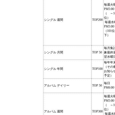
毎週火
PM5:00
（ ～1
位）
シングル 週間
TOP200
毎週水
PM5:00
（101
下）
毎月集
シングル 月間
TOP 50
象最終
翌水曜
毎年年
（その
シングル 年間
TOP100
お知ら
予定）
毎日
アルバム デイリー
TOP 50
PM6:00
毎週火
PM5:00
（ ～1
位）
アルバム 週間
TOP300
毎週水