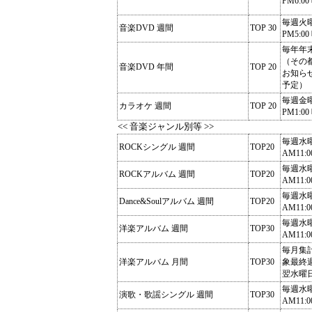
PM6:00
毎週火
音楽DVD 週間
TOP 30
PM5:00
毎年年
（その
音楽DVD 年間
TOP 20
お知ら
予定）
毎週金
カラオケ 週間
TOP 20
PM1:00
<< 音楽ジャンル別等 >>
毎週水
ROCKシングル 週間
TOP20
AM11:0
毎週水
ROCKアルバム 週間
TOP20
AM11:0
毎週水
Dance&Soulアルバム 週間
TOP20
AM11:0
毎週水
洋楽アルバム 週間
TOP30
AM11:0
毎月集
洋楽アルバム 月間
TOP30
象最終
翌水曜
毎週水
演歌・歌謡シングル 週間
TOP30
AM11:0