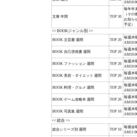
AM10:0
毎年年
（その
文庫 年間
TOP 30
お知ら
予定）
<< BOOKジャンル別 >>
毎週木
BOOK 文芸書 週間
TOP 20
AM10:0
毎週木
BOOK 自己啓発書 週間
TOP 20
AM10:0
毎週木
BOOK ファッション 週間
TOP 20
AM10:0
毎週木
BOOK 美容・ダイエット 週間
TOP 20
AM10:0
毎週木
BOOK 料理・グルメ 週間
TOP 20
AM10:0
毎週木
BOOK ゲーム攻略本 週間
TOP 20
AM10:0
毎週木
BOOK 写真集 週間
TOP 10
AM10:0
<< 総合 >>
毎週金
総合シリーズ別 週間
TOP 10
AM11:0