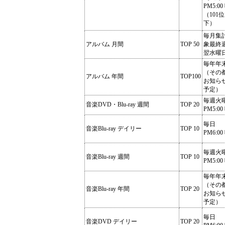
PM5:00
（101
下）
毎月集
アルバム 月間
TOP 50
象最終
翌水曜
毎年年
（その
アルバム 年間
TOP100
お知ら
予定）
毎週火
音楽DVD・Blu-ray 週間
TOP 20
PM5:00
毎日
音楽Blu-ray デイリー
TOP 10
PM6:00
毎週火
音楽Blu-ray 週間
TOP 10
PM5:00
毎年年
（その
音楽Blu-ray 年間
TOP 20
お知ら
予定）
毎日
音楽DVD デイリー
TOP 20