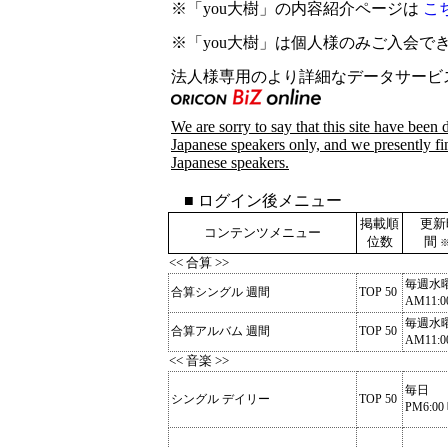
※「you大樹」の内容紹介ページは
こ
※「you大樹」は個人様のみご入会で
法人様専用のより詳細なデータサービ
We are sorry to say that this site have been 
Japanese speakers only, and we presently find
Japanese speakers.
■ ログイン後メニュー
掲載順
更新
コンテンツメニュー
位数
間
※
<< 合算 >>
毎週水
合算シングル 週間
TOP 50
AM11:0
毎週水
合算アルバム 週間
TOP 50
AM11:0
<< 音楽 >>
毎日
シングル デイリー
TOP 50
PM6:00