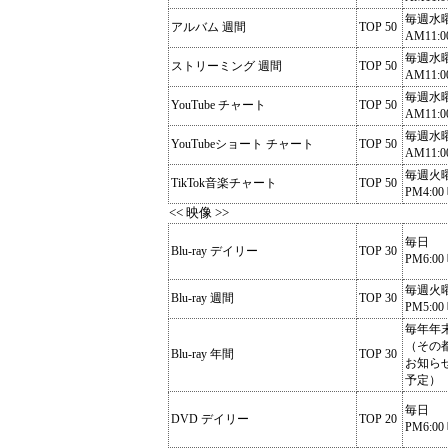
毎週水
アルバム 週間
TOP 50
AM11:0
毎週水
ストリーミング 週間
TOP 50
AM11:0
毎週水
YouTube チャート
TOP 50
AM11:0
毎週水
YouTubeショート チャート
TOP 50
AM11:0
毎週火
TikTok音楽チャート
TOP 50
PM4:00
<< 映像 >>
毎日
Blu-ray デイリー
TOP 30
PM6:00
毎週火
Blu-ray 週間
TOP 30
PM5:00
毎年年
（その
Blu-ray 年間
TOP 30
お知ら
予定）
毎日
DVD デイリー
TOP 20
PM6:00