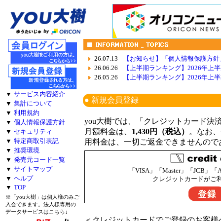
26.07.13
【お知らせ】「個人情報保護方針
26.06.26
【上半期ランキング】2026年上半期
26.05.26
【上半期ランキング】2026年上半期
▼
サービス内容紹介
● 新規会員登録
▼
集計について
▼
利用規約
you大樹では、「クレジットカード決
▼
個人情報保護方針
月額料金は、
1,430円（税込）
。なお、
▼
セキュリティ
▼
特定商取引表記
用料金は、一切ご返金できませんので
▼
推奨環境
▼
発売元コード一覧
▼
サイトマップ
「VISA」「Master」「JCB」「
▼
ヘルプ
クレジットカードがご
▼
TOP
※「you大樹」は個人様のみご
入会できます。法人様専用の
データサービスはこちら↓
＜クレジットカードでご登録のお客様