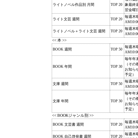
ライトノベル作品別 月間
TOP 20
象最終
翌金曜
毎週木
ライト文芸 週間
TOP 20
AM10:0
毎週木
ライトノベル＋ライト文芸 週間
TOP 20
AM10:0
<< 本 >>
毎週木
BOOK 週間
TOP 50
AM10:0
毎年年
（その
BOOK 年間
TOP 30
お知ら
予定）
毎週木
文庫 週間
TOP 50
AM10:0
毎年年
（その
文庫 年間
TOP 30
お知ら
予定）
<< BOOKジャンル別 >>
毎週木
BOOK 文芸書 週間
TOP 20
AM10:0
毎週木
BOOK 自己啓発書 週間
TOP 20