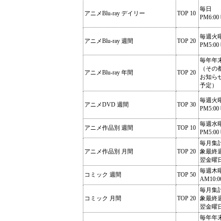
毎日
アニメBlu-ray デイリー
TOP 10
PM6:00
毎週火
アニメBlu-ray 週間
TOP 20
PM5:00
毎年年
（その
アニメBlu-ray 年間
TOP 20
お知ら
予定）
毎週火
アニメDVD 週間
TOP 30
PM5:00
毎週水
アニメ作品別 週間
TOP 10
PM5:00
毎月集
アニメ作品別 月間
TOP 20
象最終
翌金曜
毎週木
コミック 週間
TOP 50
AM10:0
毎月集
コミック 月間
TOP 20
象最終
翌金曜
毎年年