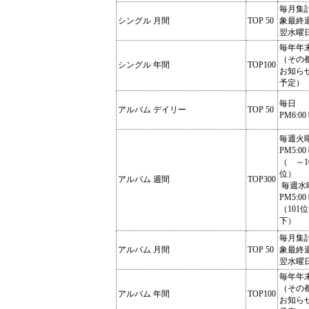
毎月集
シングル 月間
TOP 50
象最終
翌水曜
毎年年
（その
シングル 年間
TOP100
お知ら
予定）
毎日
アルバム デイリー
TOP 50
PM6:00
毎週火
PM5:00
（ ～1
位）
アルバム 週間
TOP300
毎週水
PM5:00
（101
下）
毎月集
アルバム 月間
TOP 50
象最終
翌水曜
毎年年
（その
アルバム 年間
TOP100
お知ら