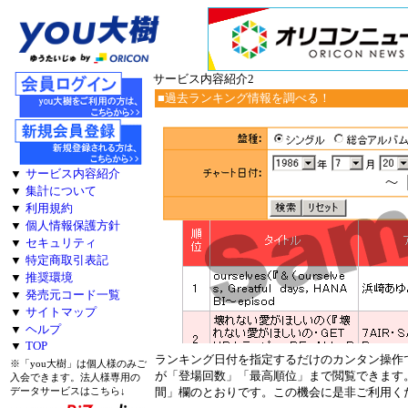
サービス内容紹介2
■過去ランキング情報を調べる！
▼
サービス内容紹介
▼
集計について
▼
利用規約
▼
個人情報保護方針
▼
セキュリティ
▼
特定商取引表記
▼
推奨環境
▼
発売元コード一覧
▼
サイトマップ
▼
ヘルプ
▼
TOP
ランキング日付を指定するだけのカンタン操作
※「you大樹」は個人様のみご
が「登場回数」「最高順位」まで閲覧できます
入会できます。法人様専用の
データサービスはこちら↓
間」欄のとおりです。この機会に是非ご利用く