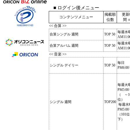
■ ログイン後メニュー
掲載順
更新
コンテンツメニュー
位数
間
※
<< 合算 >>
毎週水
合算シングル 週間
TOP 50
AM11:0
毎週水
合算アルバム 週間
TOP 50
AM11:0
<< 音楽 >>
毎日
シングル デイリー
TOP 50
PM6:00
毎週火
PM5:00
（ ～1
位）
シングル 週間
TOP200
毎週水
PM5:00
（101
下）