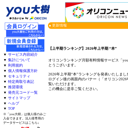
● 更新情報
【上半期ランキング】2026年上半期 “本”
▼
サービス内容紹介
▼
集計について
オリコンランキング月額有料情報サービス「yo
とうございます。
▼
利用規約
▼
個人情報保護方針
2026年上半期“本”ランキングを発表いたしまし
▼
セキュリティ
ログイン後の画面内のバナー（「オリコン202
▼
特定商取引表記
覧いただけます。
▼
推奨環境
この機会に是非ご覧ください。
▼
発売元コード一覧
▼
サイトマップ
▼
ヘルプ
▼
TOP
※「you大樹」は個人様のみご
入会できます。法人様専用の
データサービスはこちら↓