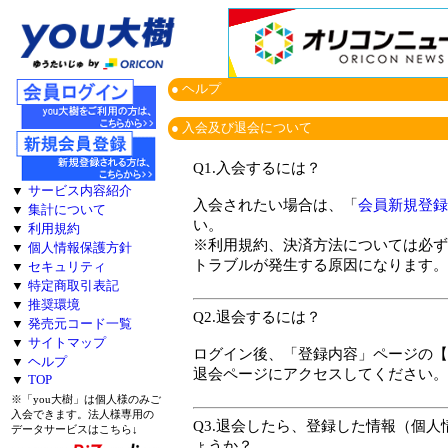
● ヘルプ
● 入会及び退会について
Q1.入会するには？
▼
サービス内容紹介
入会されたい場合は、「
会員新規登録
▼
集計について
い。
▼
利用規約
※利用規約、決済方法については必ず
▼
個人情報保護方針
トラブルが発生する原因になります。
▼
セキュリティ
▼
特定商取引表記
▼
推奨環境
Q2.退会するには？
▼
発売元コード一覧
▼
サイトマップ
ログイン後、「登録内容」ページの【 
▼
ヘルプ
退会ページにアクセスしてください。
▼
TOP
※「you大樹」は個人様のみご
入会できます。法人様専用の
Q3.退会したら、登録した情報（個
データサービスはこちら↓
ょうか？