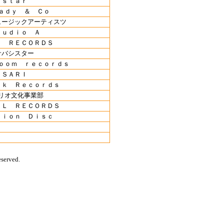
ｓｔａｒ
ａｄｙ ＆ Ｃｏ
ュージックアーティスツ
ｔｕｄｉｏ Ａ
Ｒ ＲＥＣＯＲＤＳ
サバシスター
ｏｏｍ ｒｅｃｏｒｄｓ
ＳＡＲＩ
ａｋ Ｒｅｃｏｒｄｓ
リオ文化事業部
ＡＬ ＲＥＣＯＲＤＳ
ｔｉｏｎ Ｄｉｓｃ
served.