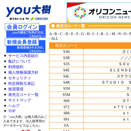
A
-
B
-
C
-
D
-
E
-
F
-
G
-
H
-
I
-
J
-
K
-
L
-
M
-
N
-
O
-
-
ALL
発売元コード
S3K
さく
▼
サービス内容紹介
S3R
／／
▼
集計について
S3S
ＳＯＵ
▼
利用規約
S4E
ＳＬＥＮＤ
▼
個人情報保護方針
S4L
ステラ
▼
セキュリティ
S4R
ＳＴＵＤＩＯ 
▼
特定商取引表記
S5H
ス
▼
推奨環境
S5M
Ｓ
▼
発売元コード一覧
▼
サイトマップ
S69
ＳＴ
▼
ヘルプ
S72
ｓＴＹｌ
▼
TOP
S88
ｓｔ
※「you大樹」は個人様のみご
S91
ｓｔ
入会できます。法人様専用の
SA
データサービスはこちら↓