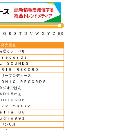
P
-
Q
-
R
-
S
-
T
-
U
-
V
-
W
-
X
-
Y
-
Z
-
0-9
発売元名
ら咲くレーベル
／ｒｅｃｏｒｄｓ
Ｌ ＳＯＵＮＤＳ
ＥＲＩＥ ＲＥＣＯＲＤ
リリープロデュース
ＳＯＮＩＣ ＲＥＣＯＲＤＳ
タジオごはん
ＡＤ１５ｍｇ
ＵＤＩＯ６９６
ｅ７２ ｍｕｓｉｃ．
ｅｌｌａ ８８
ｕｄｉｏ９９１
サンリオ