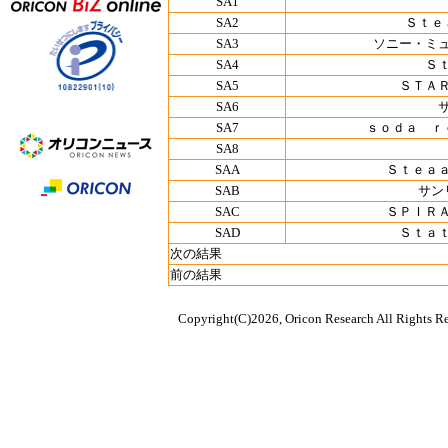
SA1
SA2
Ｓｔｅ
SA3
ソニー・ミ
SA4
Ｓ
SA5
ＳＴＡ
SA6
SA7
ｓｏｄａ ｒ
SA8
SAA
Ｓｔｅａ
SAB
サン
SAC
ＳＰＩＲ
SAD
Ｓｔａ
次の結果
前の結果
Copyright(C)2026, Oricon Research All Rights Re