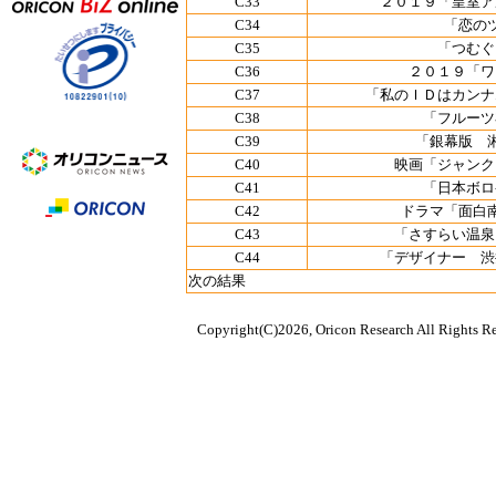
C33
２０１９「皇室ア
C34
「恋の
C35
「つむぐ
C36
２０１９「ワ
C37
「私のＩＤはカンナ
C38
「フルーツ
C39
「銀幕版 
C40
映画「ジャンク
C41
「日本ボロ
C42
ドラマ「面白
C43
「さすらい温泉
C44
「デザイナー 渋
次の結果
Copyright(C)2026, Oricon Research All Rights Re