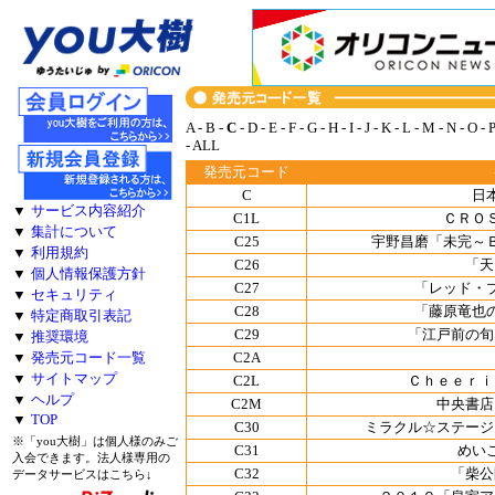
A
-
B
-
C
-
D
-
E
-
F
-
G
-
H
-
I
-
J
-
K
-
L
-
M
-
N
-
O
-
-
ALL
発売元コード
C
日
▼
サービス内容紹介
C1L
ＣＲＯ
▼
集計について
C25
宇野昌磨「未完～
▼
利用規約
C26
「天
▼
個人情報保護方針
C27
「レッド・
▼
セキュリティ
C28
「藤原竜也
▼
特定商取引表記
C29
「江戸前の旬
▼
推奨環境
C2A
▼
発売元コード一覧
▼
サイトマップ
C2L
Ｃｈｅｅｒｉ
▼
ヘルプ
C2M
中央書店
▼
TOP
C30
ミラクル☆ステージ
※「you大樹」は個人様のみご
C31
めい
入会できます。法人様専用の
C32
「柴公
データサービスはこちら↓