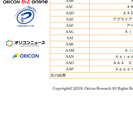
AAB
AAC
Ａ
AAD
ＡＡ
AAE
アグライア
AAF
ア
AAG
ＡＩ
AAI
AAK
AAM
Ａｌ
AAN
Ａｓｉａ
AAO
ＡＡＡ Ｏ
AAP
Ａｐｐａ
次の結果
Copyright(C)2026, Oricon Research All Rights Re