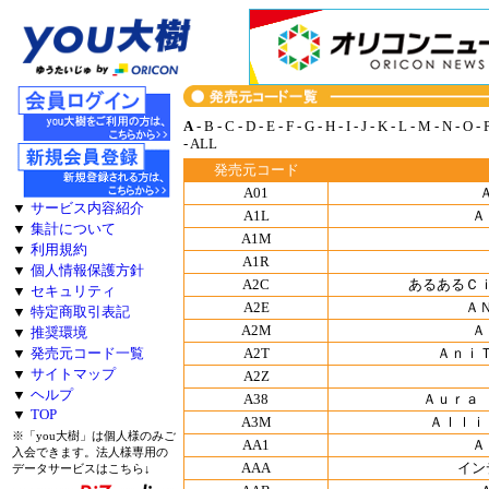
A
-
B
-
C
-
D
-
E
-
F
-
G
-
H
-
I
-
J
-
K
-
L
-
M
-
N
-
O
-
-
ALL
発売元コード
A01
▼
サービス内容紹介
A1L
Ａ
▼
集計について
A1M
▼
利用規約
A1R
▼
個人情報保護方針
A2C
あるあるＣ
▼
セキュリティ
A2E
Ａ
▼
特定商取引表記
A2M
Ａ
▼
推奨環境
A2T
Ａｎｉ
▼
発売元コード一覧
▼
サイトマップ
A2Z
▼
ヘルプ
A38
Ａｕｒａ
▼
TOP
A3M
Ａｌｌｉ
※「you大樹」は個人様のみご
AA1
Ａ
入会できます。法人様専用の
AAA
イン
データサービスはこちら↓