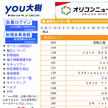
A
-
B
-
C
-
D
-
E
-
F
-
G
-
H
-
I
-
J
-
K
-
L
-
M
-
N
-
O
-
-
ALL
発売元コード
000
直輸入盤
▼
サービス内容紹介
10A
１０
▼
集計について
13R
１３ｔｈ ＲＥＡ
▼
利用規約
18R
１８
▼
個人情報保護方針
1PL
１ｓ
▼
セキュリティ
231
２３１
▼
特定商取引表記
23P
２３Ｐｒｏｄｕｃｔ
▼
推奨環境
247
２４
▼
発売元コード一覧
▼
サイトマップ
24F
２４ｔｈ Ｆｌ
▼
ヘルプ
2AR
Ａ
▼
TOP
2BK
セカ
※「you大樹」は個人様のみご
2DC
セ
入会できます。法人様専用の
2RI
２Ｒ Ｉｎｔ
データサービスはこちら↓