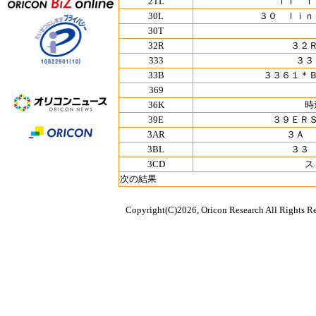
2TL
ＩＩ Ｔ
30L
３０ ｌｉｎ
30T
32R
３２
333
３３
33B
３３６１＊
369
36K
時
39E
３９ＥＲ
3AR
３Ａ 
3BL
３３
3CD
ス
次の結果
Copyright(C)2026, Oricon Research All Rights Re